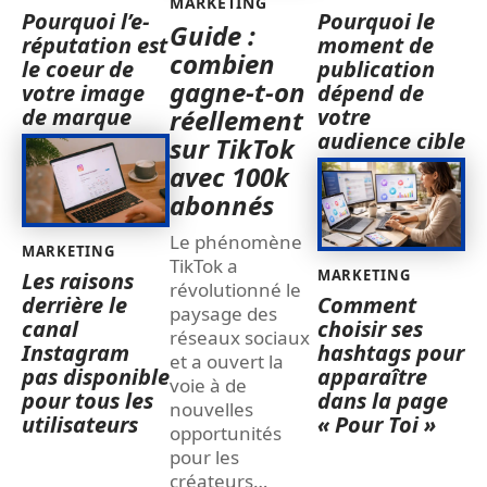
MARKETING
Pourquoi l’e-
Pourquoi le
Guide :
réputation est
moment de
combien
le coeur de
publication
gagne-t-on
votre image
dépend de
de marque
votre
réellement
audience cible
sur TikTok
avec 100k
abonnés
Le phénomène
MARKETING
TikTok a
MARKETING
Les raisons
révolutionné le
derrière le
Comment
paysage des
canal
choisir ses
réseaux sociaux
Instagram
hashtags pour
et a ouvert la
pas disponible
apparaître
voie à de
pour tous les
dans la page
nouvelles
utilisateurs
« Pour Toi »
opportunités
pour les
créateurs
…