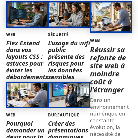
WEB
SÉCURITÉ
WEB
Flex Extend
L’usage du wifi
Réussir sa
dans vos
public
layouts CSS :
présente des
refonte de
astuces pour
risques pour
site web à
éviter les
les données
moindre
débordements
sensibles
coût à
l’étranger
Dans un
environnement
numérique en
WEB
BUREAUTIQUE
constante
Pourquoi
Créer des
évolution, la
demander un
présentations
nécessité de
devis pour la
dynamiques