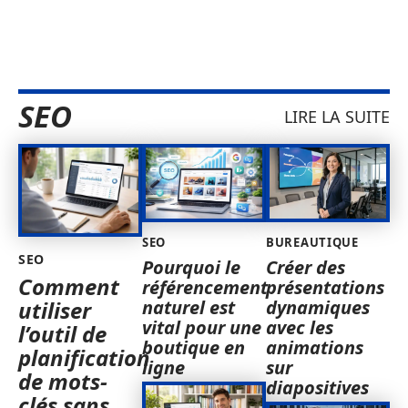
SEO
LIRE LA SUITE
SEO
BUREAUTIQUE
SEO
Pourquoi le
Créer des
Comment
référencement
présentations
naturel est
dynamiques
utiliser
vital pour une
avec les
l’outil de
boutique en
animations
planification
ligne
sur
de mots-
diapositives
clés sans