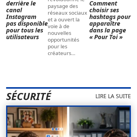
derrière le
Comment
paysage des
canal
choisir ses
réseaux sociaux
Instagram
hashtags pour
et a ouvert la
pas disponible
apparaître
voie à de
pour tous les
dans la page
nouvelles
utilisateurs
« Pour Toi »
opportunités
pour les
créateurs
…
SÉCURITÉ
LIRE LA SUITE