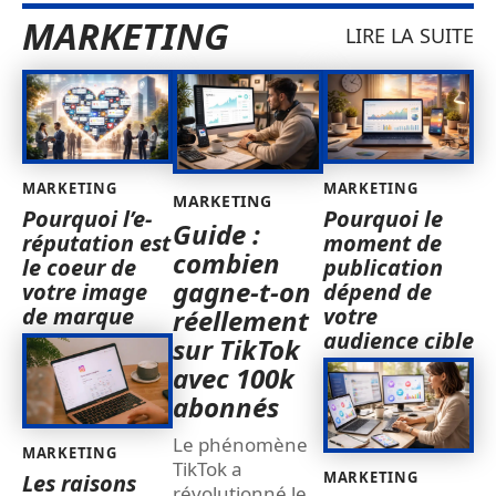
MARKETING
LIRE LA SUITE
MARKETING
MARKETING
MARKETING
Pourquoi l’e-
Pourquoi le
Guide :
réputation est
moment de
combien
le coeur de
publication
gagne-t-on
votre image
dépend de
de marque
votre
réellement
audience cible
sur TikTok
avec 100k
abonnés
Le phénomène
MARKETING
TikTok a
MARKETING
Les raisons
révolutionné le