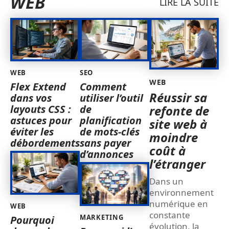
WEB
LIRE LA SUITE
WEB
SEO
WEB
Flex Extend
Comment
Réussir sa
dans vos
utiliser l’outil
layouts CSS :
de
refonte de
astuces pour
planification
site web à
éviter les
de mots-clés
moindre
débordements
sans payer
coût à
d’annonces
l’étranger
Dans un
environnement
numérique en
WEB
constante
MARKETING
Pourquoi
évolution, la