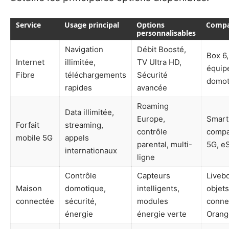
Service
Usage principal
Options
Compat
personnalisables
Navigation
Débit Boosté,
Box 6,
Internet
illimitée,
TV Ultra HD,
équip
Fibre
téléchargements
Sécurité
domot
rapides
avancée
Roaming
Data illimitée,
Europe,
Smart
Forfait
streaming,
contrôle
compa
mobile 5G
appels
parental, multi-
5G, e
internationaux
ligne
Contrôle
Capteurs
Liveb
Maison
domotique,
intelligents,
objets
connectée
sécurité,
modules
conne
énergie
énergie verte
Orang