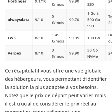
Hostinger
9.1/10
99.90
2
€/mois
SSD
1 Go à
5
Ti
alwaysdata
9/10
99.70
500 Go
€/mois
2
SSD
1.49
H
LWS
8/10
99.95
100 Go
€/mois
o
3
30 Go
Verpex
8/10
99.90
2
$/mois
NVMe
Ce récapitulatif vous offre une vue globale
des hébergeurs, vous permettant d’identifier
la solution la plus adaptée à vos besoins.
Notez que le prix de départ peut varier, mais
il est crucial de considérer le prix réel au
moment du renouvellement, une