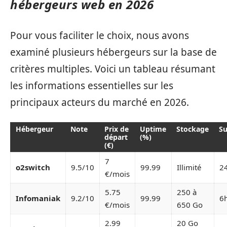
hébergeurs web en 2026
Pour vous faciliter le choix, nous avons
examiné plusieurs hébergeurs sur la base de
critères multiples. Voici un tableau résumant
les informations essentielles sur les
principaux acteurs du marché en 2026.
Hébergeur
Note
Prix de
Uptime
Stockage
Su
départ
(%)
(€)
7
o2switch
9.5/10
99.99
Illimité
2
€/mois
5.75
250 à
Infomaniak
9.2/10
99.99
6
€/mois
650 Go
2.99
20 Go