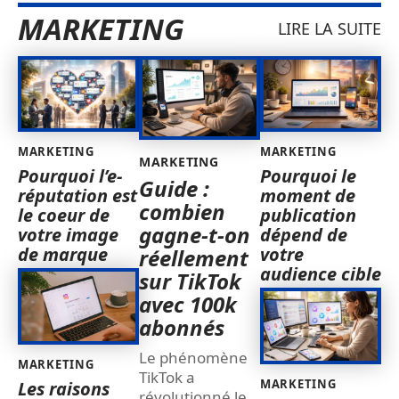
MARKETING
LIRE LA SUITE
MARKETING
MARKETING
MARKETING
Pourquoi l’e-
Pourquoi le
Guide :
réputation est
moment de
combien
le coeur de
publication
gagne-t-on
votre image
dépend de
de marque
votre
réellement
audience cible
sur TikTok
avec 100k
abonnés
Le phénomène
MARKETING
TikTok a
MARKETING
Les raisons
révolutionné le