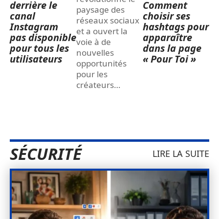
derrière le
Comment
paysage des
canal
choisir ses
réseaux sociaux
Instagram
hashtags pour
et a ouvert la
pas disponible
apparaître
voie à de
pour tous les
dans la page
nouvelles
utilisateurs
« Pour Toi »
opportunités
pour les
créateurs
…
SÉCURITÉ
LIRE LA SUITE