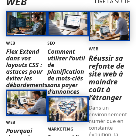
WEB
LIRE LA SUITE
WEB
SEO
WEB
Flex Extend
Comment
Réussir sa
dans vos
utiliser l’outil
layouts CSS :
de
refonte de
astuces pour
planification
site web à
éviter les
de mots-clés
moindre
débordements
sans payer
coût à
d’annonces
l’étranger
Dans un
environnement
numérique en
WEB
constante
MARKETING
Pourquoi
évolution, la