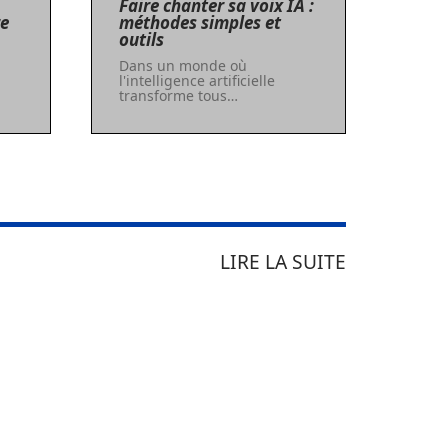
Faire chanter sa voix IA :
re
méthodes simples et
outils
Dans un monde où
l'intelligence artificielle
transforme tous
…
LIRE LA SUITE