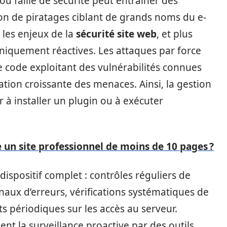
ou faille de sécurité peut entraîner des
on de piratages ciblant de grands noms du e-
les enjeux de la
sécurité site web
, et plus
uniquement réactives. Les attaques par force
e code exploitant des vulnérabilités connues
cation croissante des menaces. Ainsi, la gestion
r à installer un plugin ou à exécuter
un site professionnel de moins de 10 pages ?
ispositif complet : contrôles réguliers de
urnaux d’erreurs, vérifications systématiques de
its périodiques sur les accès au serveur.
la surveillance proactive par des outils