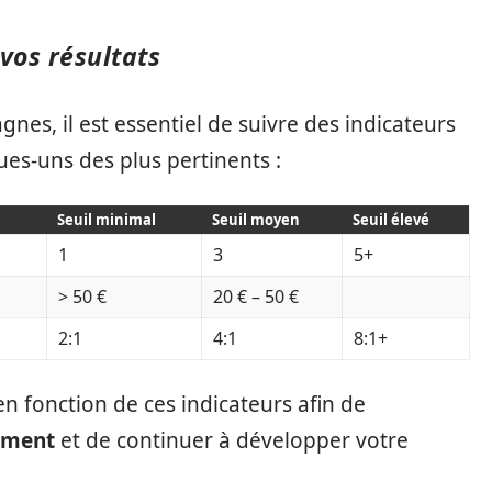
vos résultats
nes, il est essentiel de suivre des indicateurs
ues-uns des plus pertinents :
Seuil minimal
Seuil moyen
Seuil élevé
1
3
5+
> 50 €
20 € – 50 €
2:1
4:1
8:1+
en fonction de ces indicateurs afin de
sement
et de continuer à développer votre