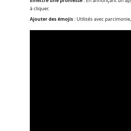
Émettre une promesse
: En annonçant un app
à cliquer.
Ajouter des émojis
: Utilisés avec parcimonie,