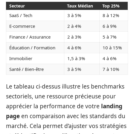
Secteur
Taux Médian
Top 25%
SaaS / Tech
3 à 5%
8 à 12%
E-commerce
2 à 4%
6 à 9%
Finance / Assurance
2 à 3%
5 à 7%
Éducation / Formation
4 à 6%
10 à 15%
Immobilier
1,5 à 3%
4 à 6%
Santé / Bien-être
3 à 5%
7 à 10%
Le tableau ci-dessus illustre les benchmarks
sectoriels, une ressource précieuse pour
apprécier la performance de votre
landing
page
en comparaison avec les standards du
marché. Cela permet d’ajuster vos stratégies