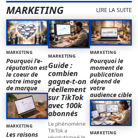
MARKETING
LIRE LA SUITE
MARKETING
MARKETING
MARKETING
Pourquoi l’e-
Pourquoi le
Guide :
réputation est
moment de
combien
le coeur de
publication
gagne-t-on
votre image
dépend de
de marque
votre
réellement
audience cible
sur TikTok
avec 100k
abonnés
Le phénomène
MARKETING
TikTok a
MARKETING
Les raisons
révolutionné le