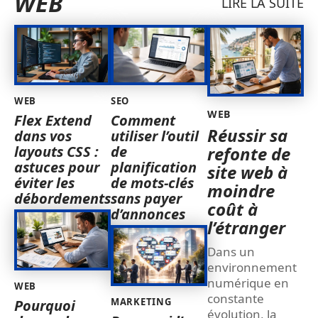
WEB
LIRE LA SUITE
WEB
SEO
WEB
Flex Extend
Comment
Réussir sa
dans vos
utiliser l’outil
layouts CSS :
de
refonte de
astuces pour
planification
site web à
éviter les
de mots-clés
moindre
débordements
sans payer
coût à
d’annonces
l’étranger
Dans un
environnement
numérique en
WEB
constante
MARKETING
Pourquoi
évolution, la