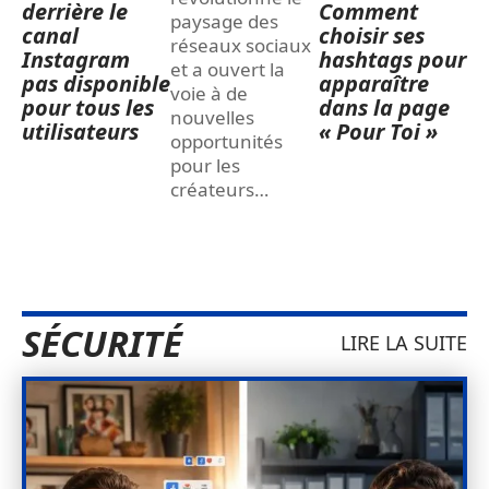
derrière le
Comment
paysage des
canal
choisir ses
réseaux sociaux
Instagram
hashtags pour
et a ouvert la
pas disponible
apparaître
voie à de
pour tous les
dans la page
nouvelles
utilisateurs
« Pour Toi »
opportunités
pour les
créateurs
…
SÉCURITÉ
LIRE LA SUITE